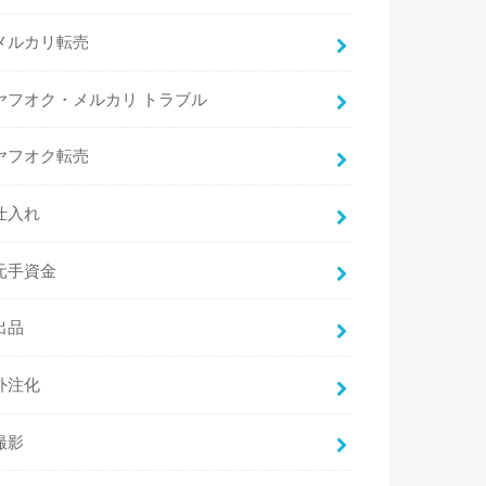
メルカリ転売
ヤフオク・メルカリ トラブル
ヤフオク転売
仕入れ
元手資金
出品
外注化
撮影