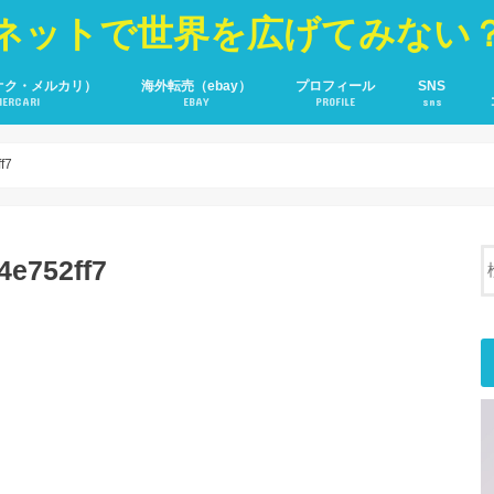
ネットで世界を広げてみない
オク・メルカリ）
海外転売（ebay）
プロフィール
SNS
MERCARI
EBAY
PROFILE
sns
YOU TUBE
Fecebook
Twitter
f7
4e752ff7