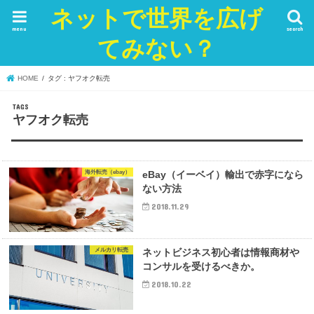
ネットで世界を広げ
menu
search
てみない？
HOME
タグ : ヤフオク転売
ヤフオク転売
海外転売（ebay）
eBay（イーベイ）輸出で赤字になら
ない方法
2018.11.29
メルカリ転売
ネットビジネス初心者は情報商材や
コンサルを受けるべきか。
2018.10.22