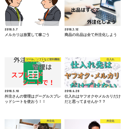
2018.5.7
2018.3.12
メルカリは放置して稼ごう
商品の出品は全て外注化しよう
ツール、ソフトなど便利機能
仕入れ
2018.5.10
2018.6.28
外注さんの管理はグーグルスプレ
仕入れはヤフオクやメルカリだけ
ッドシートを使おう！！
だと思ってませんか？？
外注化
外注化