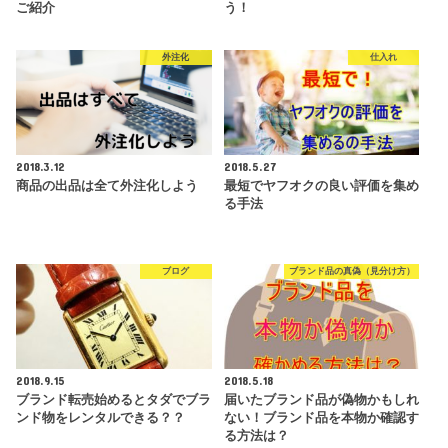
ご紹介
う！
外注化
仕入れ
2018.3.12
2018.5.27
商品の出品は全て外注化しよう
最短でヤフオクの良い評価を集め
る手法
ブログ
ブランド品の真偽（見分け方）
2018.9.15
2018.5.18
ブランド転売始めるとタダでブラ
届いたブランド品が偽物かもしれ
ンド物をレンタルできる？？
ない！ブランド品を本物か確認す
る方法は？