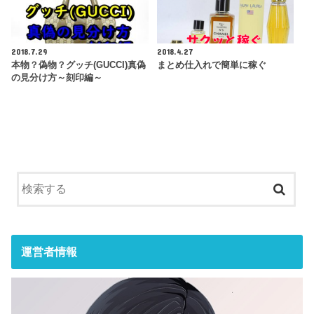
2018.7.29
2018.4.27
本物？偽物？グッチ(GUCCI)真偽
まとめ仕入れで簡単に稼ぐ
の見分け方～刻印編～
運営者情報