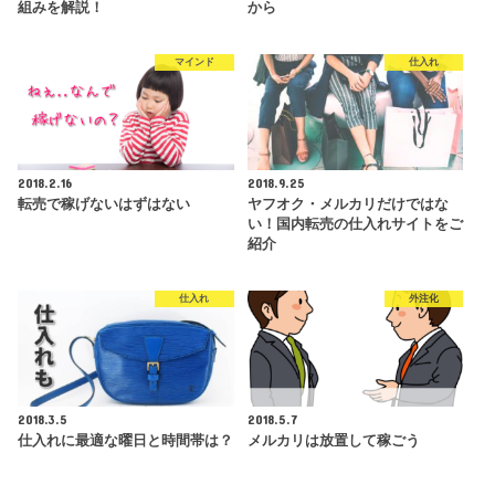
組みを解説！
から
マインド
仕入れ
2018.2.16
2018.9.25
転売で稼げないはずはない
ヤフオク・メルカリだけではな
い！国内転売の仕入れサイトをご
紹介
仕入れ
外注化
2018.3.5
2018.5.7
仕入れに最適な曜日と時間帯は？
メルカリは放置して稼ごう