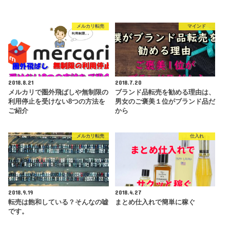
メルカリ転売
マインド
2018.8.21
2018.7.20
メルカリで圏外飛ばしや無制限の
ブランド品転売を勧める理由は、
利用停止を受けない8つの方法を
男女のご褒美１位がブランド品だ
ご紹介
から
メルカリ転売
仕入れ
2018.9.19
2018.4.27
転売は飽和している？そんなの嘘
まとめ仕入れで簡単に稼ぐ
です。