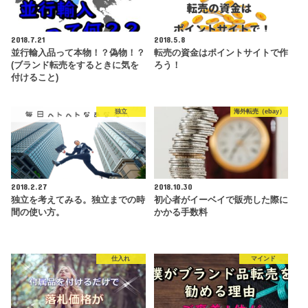
2018.7.21
2018.5.8
並行輸入品って本物！？偽物！？
転売の資金はポイントサイトで作
(ブランド転売をするときに気を
ろう！
付けること)
独立
海外転売（ebay）
2018.2.27
2018.10.30
独立を考えてみる。独立までの時
初心者がイーベイで販売した際に
間の使い方。
かかる手数料
仕入れ
マインド