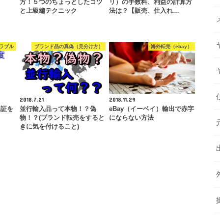
方！５つのちょっとしたコツ
リ）の手数料、利益の計算方
と上級編テクニック
法は？【販売、仕入れ…
ラブル
ブランド品の真偽（見分け方）
海外転売（ebay）
2018.7.21
2018.11.29
保証を
並行輸入品って本物！？偽
eBay（イーベイ）輸出で赤字
物！？(ブランド転売をすると
にならない方法
きに気を付けること)