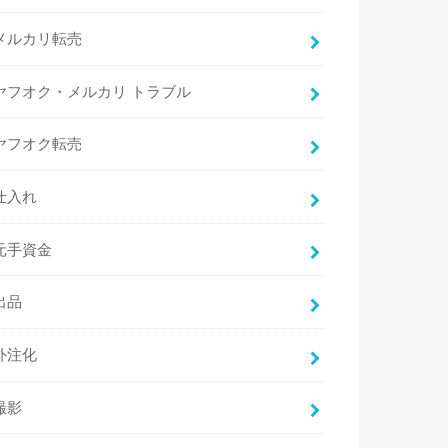
メルカリ転売
ヤフオク・メルカリ トラブル
ヤフオク転売
仕入れ
元手資金
出品
外注化
撮影