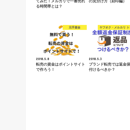
てみた！メルカリで一番売れ
の見分け方（刻印編）
る時間帯とは？
元手資金
ヤフオク・メルカリ ト
2018.5.8
2018.5.3
転売の資金はポイントサイト
ブランド転売では返金
で作ろう！
付けるべきか？