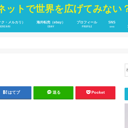
ネットで世界を広げてみない
オク・メルカリ）
海外転売（ebay）
プロフィール
SNS
MERCARI
EBAY
PROFILE
sns
YOU TUBE
Fecebook
Twitter
はてブ
送る
Pocket