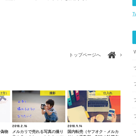
T
トップページへ
け方）
撮影
仕入れ
2018.2.16
2018.9.14
と偽物
メルカリで売れる写真の撮り
国内転売（ヤフオク・メルカ