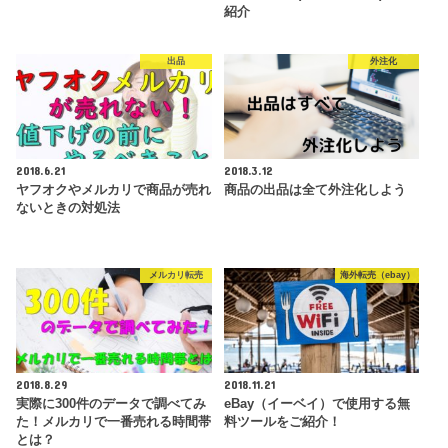
紹介
出品
外注化
2018.6.21
2018.3.12
ヤフオクやメルカリで商品が売れ
商品の出品は全て外注化しよう
ないときの対処法
メルカリ転売
海外転売（ebay）
2018.8.29
2018.11.21
実際に300件のデータで調べてみ
eBay（イーベイ）で使用する無
た！メルカリで一番売れる時間帯
料ツールをご紹介！
とは？