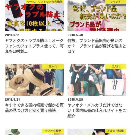
ツール、ソフトなど便利機能
マインド
2018.6.16
2018.5.30
ヤフオクのトラブル防止！オーク
何故、ブランド品転売が良いの
ファンのフォトプラス使って、写
か？ ブランド品が稼げる理由と
真を10枚以…
は？
仕入れ
仕入れ
2018.9.21
2018.9.25
今すぐできる国内転売で儲かる商
ヤフオク・メルカリだけではな
品の見つけ方と安く買う秘訣
い！国内転売の仕入れサイトをご
紹介
ヤフオク転売
メルカリ転売