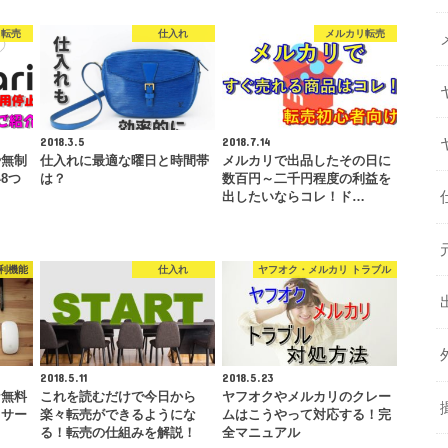
リ転売
仕入れ
メルカリ転売
2018.3.5
2018.7.14
や無制
仕入れに最適な曜日と時間帯
メルカリで出品したその日に
8つ
は？
数百円～二千円程度の利益を
出したいならコレ！ド…
利機能
仕入れ
ヤフオク・メルカリ トラブル
2018.5.11
2018.5.23
な無料
これを読むだけで今日から
ヤフオクやメルカリのクレー
リサー
楽々転売ができるようにな
ムはこうやって対応する！完
…
る！転売の仕組みを解説！
全マニュアル