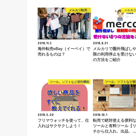
メルカリ転売
メルカ
2018.11.3
2018.8.21
海外転売eBay（イーベイ）で
メルカリで圏外飛ばし
売れるものは？
限の利用停止を受けない
の方法をご紹介
ツール、ソフトなど便利機能
ツール、ソフトなど便
2018.5.20
2018.10.1
フリマウォッチを使って、仕
転売で絶対使える便利
入れはサクサクしよう！
ツールと有料ツール【
チから仕入れ、出品、