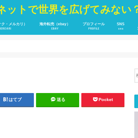
ネットで世界を広げてみない
オク・メルカリ）
海外転売（ebay）
プロフィール
SNS
MERCARI
EBAY
PROFILE
sns
YOU TUBE
Fecebook
Twitter
はてブ
送る
Pocket