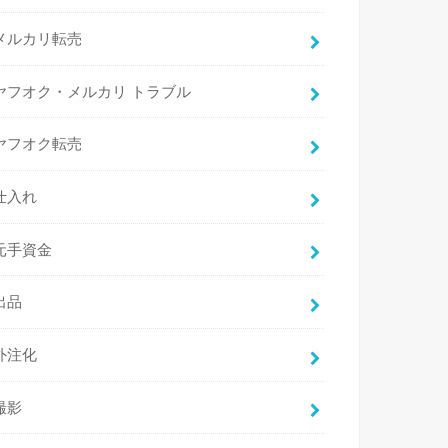
メルカリ転売
ヤフオク・メルカリ トラブル
ヤフオク転売
仕入れ
元手資金
出品
外注化
撮影