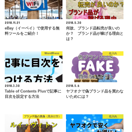
2018.11.21
2018.5.30
eBay（イーベイ）で使用する無
何故、ブランド品転売が良いの
料ツールをご紹介！
か？ ブランド品が稼げる理由と
は？
WordPress
仕入れ
2018.3.30
2018.5.6
Table of Contents Plusで記事に
ヤフオクで偽ブランド品を買わな
目次を設定する方法
いためには？
ブランド品の真偽（見分け方）
仕入れ