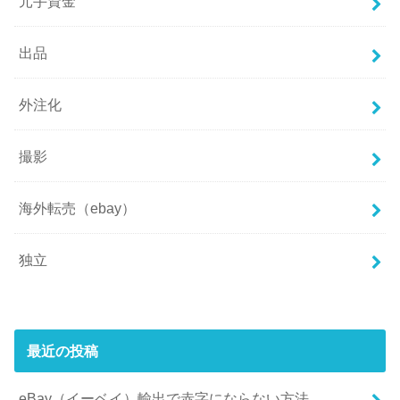
元手資金
出品
外注化
撮影
海外転売（ebay）
独立
最近の投稿
eBay（イーベイ）輸出で赤字にならない方法