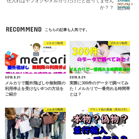
仕入れはヤフオクやメルカリだけだと思ってません
か？？
RECOMMEND
こちらの記事も人気です。
メルカリ転売
メルカリ転売
2018.8.21
2018.8.29
メルカリで圏外飛ばしや無制限の
実際に300件のデータで調べてみ
利用停止を受けない8つの方法を
た！メルカリで一番売れる時間帯
ご紹介
とは？
メルカリ転売
ブランド品の真偽（見分け方）