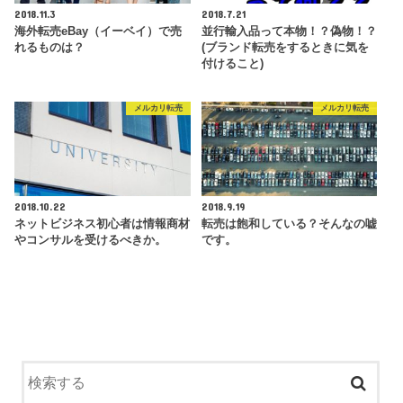
2018.11.3
2018.7.21
海外転売eBay（イーベイ）で売
並行輸入品って本物！？偽物！？
れるものは？
(ブランド転売をするときに気を
付けること)
メルカリ転売
メルカリ転売
2018.10.22
2018.9.19
ネットビジネス初心者は情報商材
転売は飽和している？そんなの嘘
やコンサルを受けるべきか。
です。