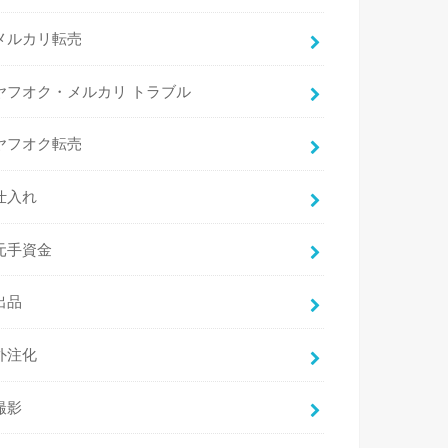
メルカリ転売
ヤフオク・メルカリ トラブル
ヤフオク転売
仕入れ
元手資金
出品
外注化
撮影