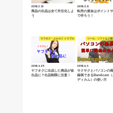
2018.3.12
2018.5.8
商品の出品は全て外注化しよ
転売の資金はポイント
う
で作ろう！
ヤフオク・メルカリ トラブル
ツール、ソフトなど便
2018.4.29
2018.6.4
ヤフオクに出品した商品が仮
サクサクとパソコンの
出品に？出品制限に注意！
録画できるBandicam
ディカム）の使い方