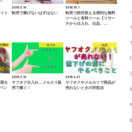
2018.2.16
2018.10.1
サイト
転売で稼げないはずはない
転売で絶対使える便利な無料
ツールと有料ツール【リサー
チから仕入れ、出品、…
利機能
仕入れ
出品
2018.2.16
2018.6.21
画面を
ヤフオク仕入れ→メルカリ販
ヤフオクやメルカリで商品が
（バン
売で稼ぐ！
売れないときの対処法