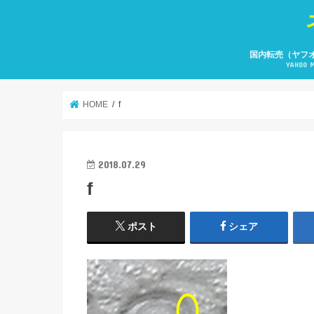
国内転売（ヤフ
YAHOO 
HOME
f
2018.07.29
f
ポスト
シェア