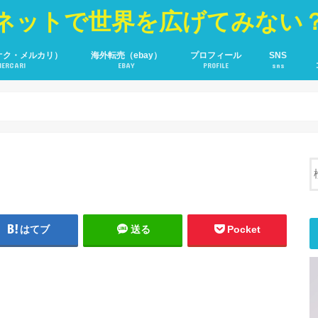
ネットで世界を広げてみない
オク・メルカリ）
海外転売（ebay）
プロフィール
SNS
MERCARI
EBAY
PROFILE
sns
YOU TUBE
Fecebook
Twitter
はてブ
送る
Pocket