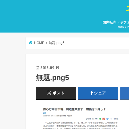
国内転売（ヤフ
YAHOO 
HOME
無題.png5
2018.09.19
無題.png5
ポスト
シェア