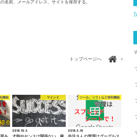
分の名前、メールアドレス、サイトを保存する。
T
トップページへ
利機能
マインド
ツール、ソフトなど便利機能
2018.10.5
2018.5.10
画面を
才能やセンスは関係ない。稼
外注さんの管理はグーグルス