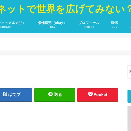
ネットで世界を広げてみない
オク・メルカリ）
海外転売（ebay）
プロフィール
SNS
MERCARI
EBAY
PROFILE
sns
YOU TUBE
Fecebook
Twitter
はてブ
送る
Pocket