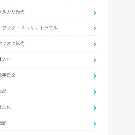
メルカリ転売
ヤフオク・メルカリ トラブル
ヤフオク転売
仕入れ
元手資金
出品
外注化
撮影