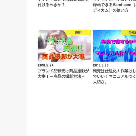
付けるべきか？
録画できるBandicam
ディカム）の使い方
撮影
外注
2018.5.24
2018.8.20
ブランド品転売は商品撮影が
転売は仕組化！作業は
大事！～商品の撮影方法～
でいい！マニュアルづ
大切さ。