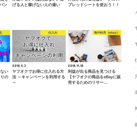
（バン
げる人と稼げない人の違い
プレッドシートを使おう！！
化
仕入れ
海外転売（ebay）
2018.5.3
2018.11.18
しない
ヤフオクでお得に仕入れる方
利益が出る商品を見つける
くりの
法 ～キャンペーンを利用する
【ヤフオクの商品をeBayに販
～
売するためのリサー…