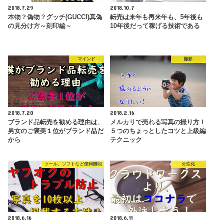
2018.7.29
2018.10.7
本物？偽物？グッチ(GUCCI)真偽
転売は来年も再来年も、5年後も
の見分け方～刻印編～
10年後だって稼げる技術である
マインド
撮影
2018.7.20
2018.2.16
ブランド品転売を勧める理由は、
メルカリで売れる写真の撮り方！
男女のご褒美１位がブランド品だ
５つのちょっとしたコツと上級編
から
テクニック
ツール、ソフトなど便利機能
外注化
2018.6.16
2018.6.11