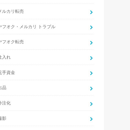
メルカリ転売
ヤフオク・メルカリ トラブル
ヤフオク転売
仕入れ
元手資金
出品
外注化
撮影