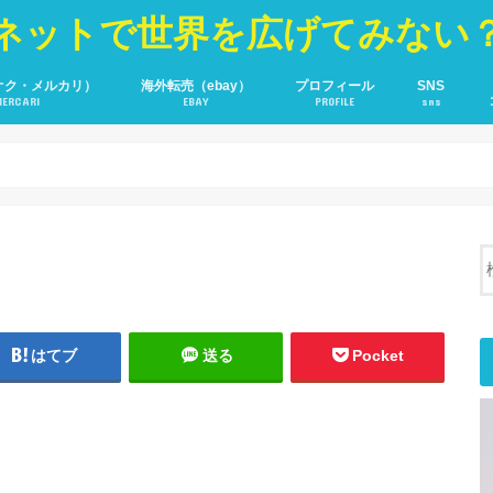
ネットで世界を広げてみない
オク・メルカリ）
海外転売（ebay）
プロフィール
SNS
MERCARI
EBAY
PROFILE
sns
YOU TUBE
Fecebook
Twitter
はてブ
送る
Pocket