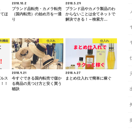
2018.10.2
2018.5.29
遅
ブランド品転売・カメラ転売
ブランド品やカメラ製品のわ
してほ
（国内転売）の始め方を一通
からないことは全てネットで
り
解決できる！～検索方…
利機能
仕入れ
仕入れ
2018.9.21
2018.4.27
グルス
今すぐできる国内転売で儲か
まとめ仕入れで簡単に稼ぐ
う！！
る商品の見つけ方と安く買う
秘訣